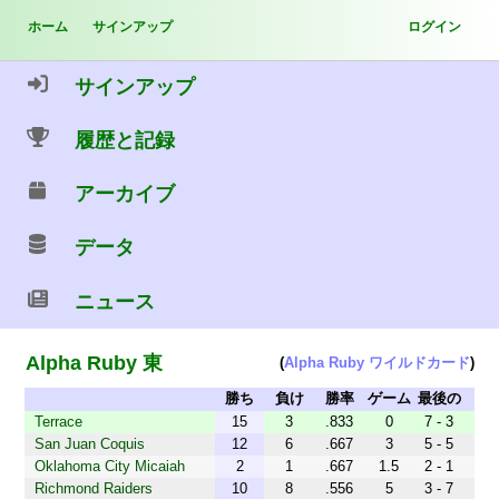
ホーム
サインアップ
ログイン
サインアップ
履歴と記録
アーカイブ
データ
ニュース
Alpha Ruby 東
(
Alpha Ruby ワイルドカード
)
勝ち
負け
勝率
ゲーム
最後の
差
10
Terrace
15
3
.833
0
7 - 3
THUNDERSTRUCK
San Juan Coquis
12
6
.667
3
5 - 5
Oklahoma City Micaiah
2
1
.667
1.5
2 - 1
Nation
Richmond Raiders
10
8
.556
5
3 - 7