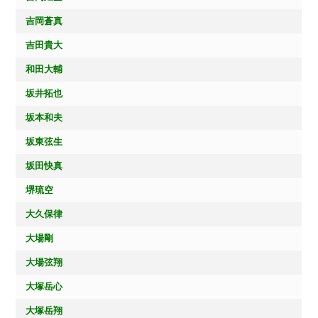
吉岡蒼真
吉田貴大
和田大輔
坂井拓也
坂本和夫
坂東弦生
坂田快真
堺琉空
大久保律
大場剛
大場弦翔
大塚岳心
大塚岳翔