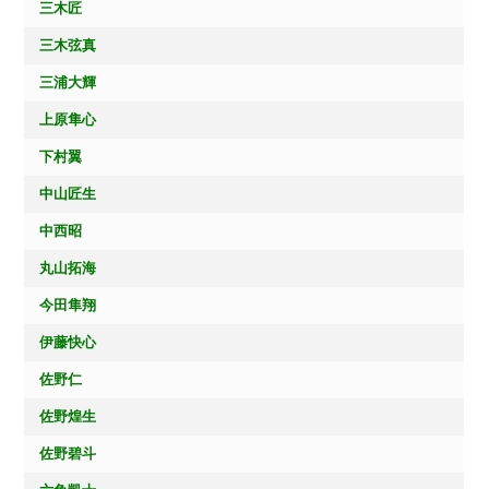
三木匠
三木弦真
三浦大輝
上原隼心
下村翼
中山匠生
中西昭
丸山拓海
今田隼翔
伊藤快心
佐野仁
佐野煌生
佐野碧斗