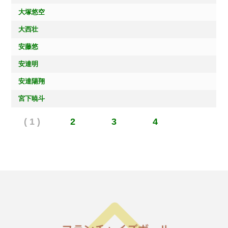
大塚悠空
大西壮
安藤悠
安達明
安達陽翔
宮下暁斗
( 1 )
2
3
4