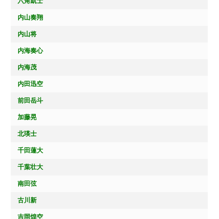
六角凱士
内山奏翔
内山将
内海奏心
内海茂
内田迅空
前田岳斗
加藤晃
北瑛士
千田蓮大
千葉壮大
南田弦
古川新
吉岡煌空