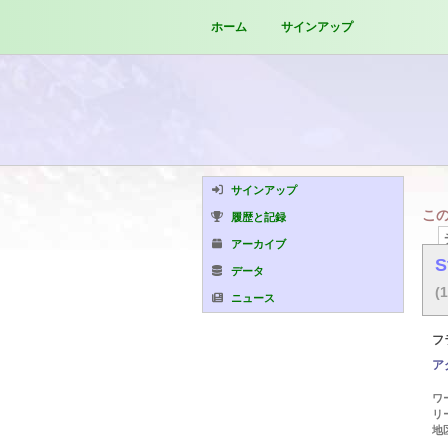
ホーム
サインアップ
サインアップ
こ
履歴と記録
アーカイブ
S
データ
(
ニュース
フ
ア
ワ
リ
地