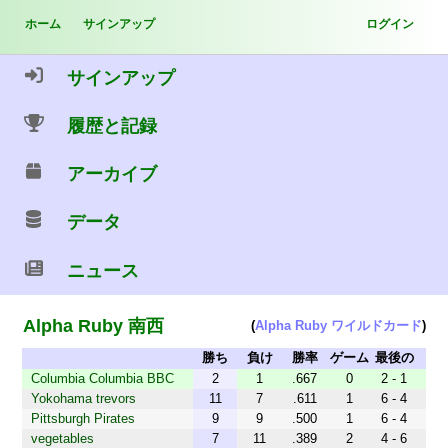
ホーム
サインアップ
ログイン
サインアップ
履歴と記録
アーカイブ
データ
ニュース
Alpha Ruby 南西
(
Alpha Ruby ワイルドカード
)
勝ち
負け
勝率
ゲーム
最後の
差
10
Columbia Columbia BBC
2
1
.667
0
2 - 1
Yokohama trevors
11
7
.611
1
6 - 4
Pittsburgh Pirates
9
9
.500
1
6 - 4
vegetables
7
11
.389
2
4 - 6