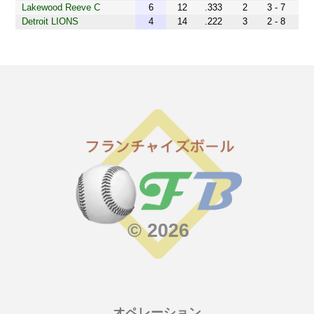
Lakewood Reeve C
6
12
.333
2
3 - 7
Detroit LIONS
4
14
.222
3
2 - 8
© 2026
オペレーション