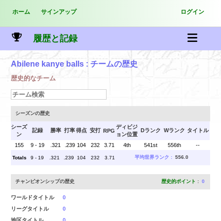
ホーム
サインアップ
ログイン
履歴と記録
Abilene kanye balls
: チームの歴史
歴史的なチーム
シーズンの歴史
シーズ
ディビジ
記録
勝率
打率
得点
安打
Dランク
Wランク
タイトル
RPG
ン
ョン位置
155
9 - 19
.321
.239
104
232
3.71
4th
541st
556th
--
平均世界ランク :
556.0
Totals
9 - 19
.321
.239
104
232
3.71
チャンピオンシップの歴史
歴史的ポイント
:
0
ワールドタイトル
0
リーグタイトル
0
地区タイトル
0