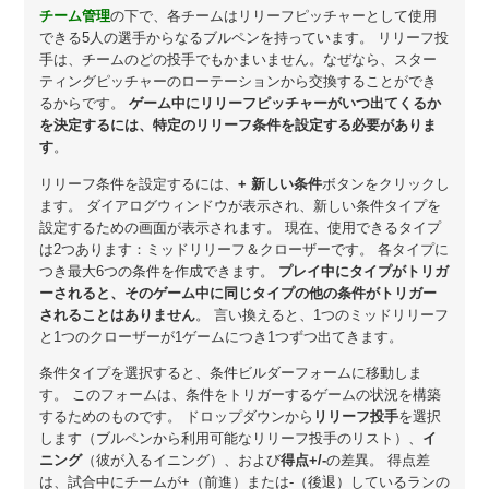
チーム管理
の下で、各チームはリリーフピッチャーとして使用
できる5人の選手からなるブルペンを持っています。 リリーフ投
手は、チームのどの投手でもかまいません。なぜなら、スター
ティングピッチャーのローテーションから交換することができ
るからです。
ゲーム中にリリーフピッチャーがいつ出てくるか
を決定するには、特定のリリーフ条件を設定する必要がありま
す
。
リリーフ条件を設定するには、
+ 新しい条件
ボタンをクリックし
ます。 ダイアログウィンドウが表示され、新しい条件タイプを
設定するための画面が表示されます。 現在、使用できるタイプ
は2つあります：ミッドリリーフ＆クローザーです。 各タイプに
つき最大6つの条件を作成できます。
プレイ中にタイプがトリガ
ーされると、そのゲーム中に同じタイプの他の条件がトリガー
されることはありません
。 言い換えると、1つのミッドリリーフ
と1つのクローザーが1ゲームにつき1つずつ出てきます。
条件タイプを選択すると、条件ビルダーフォームに移動しま
す。 このフォームは、条件をトリガーするゲームの状況を構築
するためのものです。 ドロップダウンから
リリーフ投手
を選択
します（ブルペンから利用可能なリリーフ投手のリスト）、
イ
ニング
（彼が入るイニング）、および
得点+/-
の差異。 得点差
は、試合中にチームが+（前進）または-（後退）しているランの