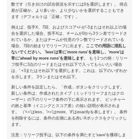
数です（引き分けの試合状況を示すには0を選択します）。 得点
差が正確か、より多いか、より少ないかを選択することもでき
ます（デフォルトは「正確」です）。
例えば、投手X、7回、およびスコア+/-が'-3またはそれ以上'の場
合を選択した場合、投手Xは、チームが0から3ラン差でリードさ
れているか、またはチームが任意のラン数でリードされている
場合、7回の始まりでリリーフに出ます。
ここでの用語に混乱し
ないでください。 'less'は常に'more runs'を意味し、'more'は
常に'ahead by more runs'を意味します
。 もう1つの例：リリー
フ投手に3点のリードまたはそれ以下で入ってもらいたい場合
は、' +3またはそれ以下'を選択します。これは、以下のいずれか
を示します。 3ランまたはそれ以下。
新しい条件を設定したら、「作成」ボタンをクリックします。
新しい条件は、作成されたタイプ（ミッドリリーフまたはクロ
ーザー）の下のリリーフ条件の下に表示されます。 ピッチャー
の姓と基準（イニングとスコア差）の短い説明が表示されま
す。 （'<='はless、'>='はmore、'if'はexactlyを表します）。 条件
を削除するには、条件の左側にある赤いXボックスをクリックし
ます。
注意：リリーフ投手は、以下の条件を満たすと'save'を獲得しま