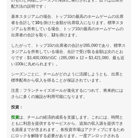
のものと同様にシーズンの初めに発行されます。以下は出席分
配方法の説明です：
基本スタジアムの場合、トップ10の最高のホームゲームの出席
者を合計して
10
を掛けた金額が出席収入になります。標準スタ
ジアムを所有している場合、トップ10の最高のホームゲームの
出席者の合計を取り、
12
を掛けます。
したがって、トップ10の出席者の合計が285,090であり、標準ス
タジアムを所有している場合、合計で受け取る金額は次のとお
りです：$3,400,000のGC（285,090 x 12 = $3,421,080、最も近
い100kに丸められます）。
シーズンごとに、チームがどのように活躍しようとも、出席と
標準配布から収入を得ることが保証されています。
注意：フランチャイズボールが進化するにつれて、将来的には
さらに多くの施設が利用可能になります。
投資：
投資
は、チームの経済的成長を支援します。これには、時間と
ともに利息を提供するサービスから、追加の収入源を提供でき
る資産までが含まれます 。各投資市場はアクティブにするため
にロックを解除する必要があります。一度アンロックされる