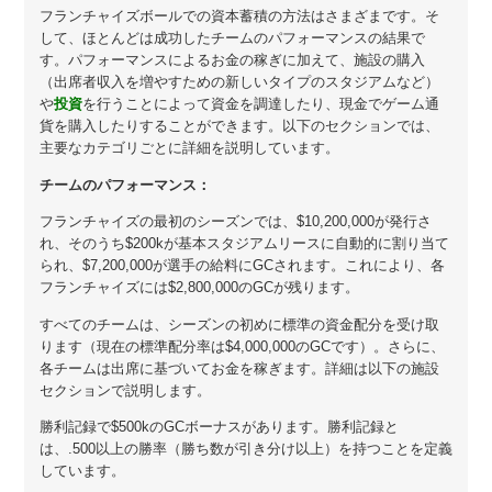
フランチャイズボールでの資本蓄積の方法はさまざまです。そ
して、ほとんどは成功したチームのパフォーマンスの結果で
す。パフォーマンスによるお金の稼ぎに加えて、施設の購入
（出席者収入を増やすための新しいタイプのスタジアムなど）
や
投資
を行うことによって資金を調達したり、現金でゲーム通
貨を購入したりすることができます。以下のセクションでは、
主要なカテゴリごとに詳細を説明しています。
チームのパフォーマンス：
フランチャイズの最初のシーズンでは、$10,200,000が発行さ
れ、そのうち$200kが基本スタジアムリースに自動的に割り当て
られ、$7,200,000が選手の給料にGCされます。これにより、各
フランチャイズには$2,800,000のGCが残ります。
すべてのチームは、シーズンの初めに標準の資金配分を受け取
ります（現在の標準配分率は$4,000,000のGCです）。さらに、
各チームは出席に基づいてお金を稼ぎます。詳細は以下の施設
セクションで説明します。
勝利記録で$500kのGCボーナスがあります。勝利記録と
は、.500以上の勝率（勝ち数が引き分け以上）を持つことを定義
しています。