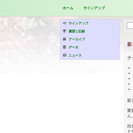
ホーム
サインアップ
サインアップ
履歴と記録
アーカイブ
新
データ
ニュース
チ
新
重
ん
自
ド